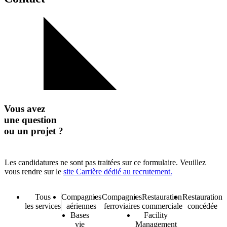
Vous avez
une question
ou un projet ?
*
*
Les candidatures ne sont pas traitées sur ce formulaire. Veuillez
*
vous rendre sur le
site Carrière dédié au recrutement.
M
e
s
S
Tous
Compagnies
Compagnies
Restauration
Restauration
s
e
les services
aériennes
ferroviaires
commerciale
concédée
a
r
Bases
Facility
g
v
vie
Management