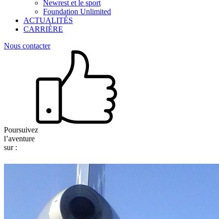
Newrest et le sport
Foundation Unlimited
ACTUALITÉS
CARRIÈRE
Nous contacter
Poursuivez
l’aventure
sur :